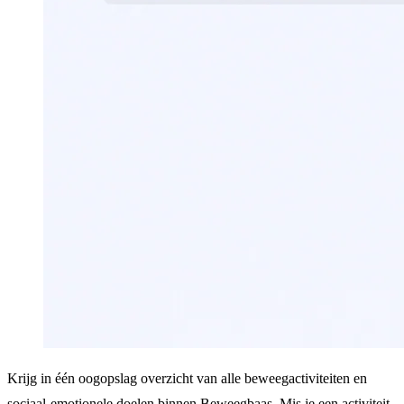
Krijg in één oogopslag overzicht van alle beweegactiviteiten en
sociaal-emotionele doelen binnen Beweegbaas. Mis je een activiteit