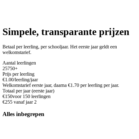
Simpele, transparante prijzen
Betaal per leerling, per schooljaar. Het eerste jaar geldt een
welkomstarief.
Aantal leerlingen
25
750+
Prijs per leerling
€
1.00
/leerling/jaar
Welkomstarief eerste jaar, daarna €
1.70
per leerling per jaar.
Totaal per jaar (eerste jaar)
€
150
voor
150
leerlingen
€
255
vanaf jaar 2
Alles inbegrepen